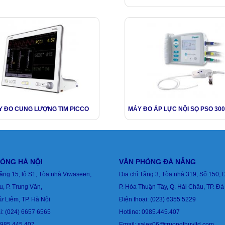
 ĐO CUNG LƯỢNG TIM PICCO
MÁY ĐO ÁP LỰC NỘI SỌ PSO 300
ÒNG HÀ NỘI
VĂN PHÒNG ĐÀ NẴNG
Tầng 15, lô S1, Tòa nhà Viwaseen,
Địa chỉ:Tầng 3, Tòa nhà 319, Số 150, 
u,
P. Trung Văn,
P. Hòa Thuận Tây, Q. Hải Châu, TP. Đ
ừ Liêm, TP. Hà Nội
Điện thoại:
(023) 6355 5229
i:
(024) 6657 6565
Hotline: 0985.445.407
0985.445.407.
Email:
sales06@truongthuyltd.com