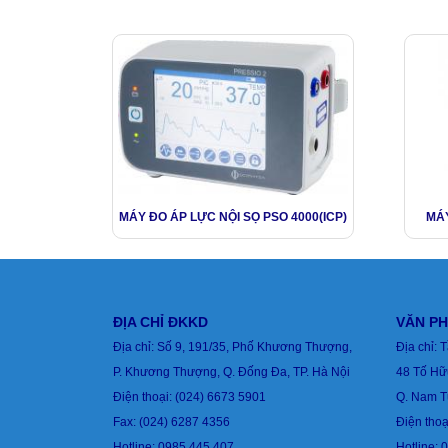
MÁY ĐO ÁP LỰC NỘI SỌ PSO 4000(ICP)
MÁY
ĐỊA CHỈ ĐKKD
VĂN PH
Địa chỉ: Số 9, 191/35, Phố Khương Thượng,
Địa chỉ: 
P. Khương Thượng, Q. Đống Đa, TP. Hà Nội
48 Tố Hữ
Điện thoại: (024) 6673 5901
Q. Nam T
Fax: (024) 6287 4356
Điện thoạ
Hotline:
0985.445.407
Hotline: 