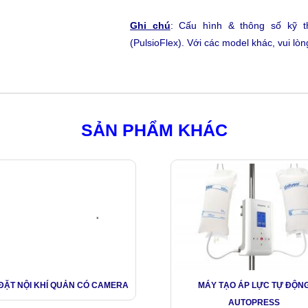
Ghi chú
: Cấu hình & thông số kỹ t
(PulsioFlex)
. Với các model khác, vui lòng
SẢN PHẨM KHÁC
ĐẶT NỘI KHÍ QUẢN CÓ CAMERA
MÁY TẠO ÁP LỰC TỰ ĐỘN
AUTOPRESS