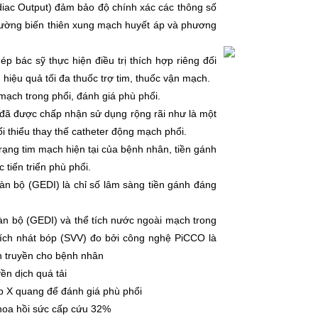
iac Output) đảm bảo độ chính xác các thông số
đường biến thiên xung mạch huyết áp và phương
 bác sỹ thực hiện điều trị thích hợp riêng đối
 hiệu quả tối đa thuốc trợ tim, thuốc vận mạch.
ạch trong phổi, đánh giá phù phổi.
đã được chấp nhận sử dụng rộng rãi như là một
i thiểu thay thế catheter động mạch phổi.
 trạng tim mạch hiện tại của bệnh nhân, tiền gánh
tiến triển phù phổi.
toàn bộ (GEDI) là chỉ số lâm sàng tiền gánh đáng
toàn bộ (GEDI) và thể tích nước ngoài mạch trong
 tích nhát bóp (SVV) đo bởi công nghệ PiCCO là
ịch truyền cho bệnh nhân
ền dịch quá tải
ụp X quang để đánh giá phù phổi
hoa hồi sức cấp cứu 32%