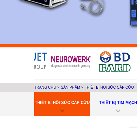
TRANG CHỦ
>
SẢN PHẨM
>
THIẾT BỊ HỒI SỨC CẤP CỨU
THIẾT BỊ HỒI SỨC CẤP CỨU
THIẾT BỊ TIM MẠCH