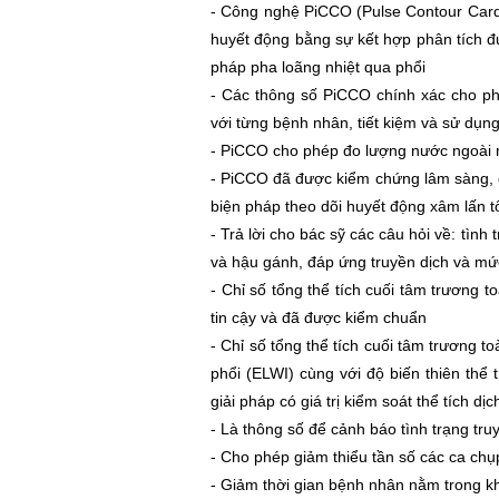
- Công nghệ PiCCO (Pulse Contour Card
huyết động bằng sự kết hợp phân tích 
pháp pha loãng nhiệt qua phổi
- Các thông số PiCCO chính xác cho phép
với từng bệnh nhân, tiết kiệm và sử dụng
- PiCCO cho phép đo lượng nước ngoài m
- PiCCO đã được kiểm chứng lâm sàng, 
biện pháp theo dõi huyết động xâm lấn tố
- Trả lời cho bác sỹ các câu hỏi về: tình
và hậu gánh, đáp ứng truyền dịch và mức 
- Chỉ số tổng thể tích cuối tâm trương 
tin cậy và đã được kiểm chuẩn
- Chỉ số tổng thể tích cuối tâm trương 
phổi (ELWI) cùng với độ biến thiên thể
giải pháp có giá trị kiểm soát thể tích d
- Là thông số để cảnh báo tình trạng truy
- Cho phép giảm thiểu tần số các ca ch
- Giảm thời gian bệnh nhân nằm trong k