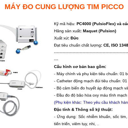
MÁY ĐO CUNG LƯỢNG TIM PICCO
Kỹ mã hiệu:
PC4000 (PulsioFlex) và cá
Hãng sản xuất
:
Maquet (Pulsion)
Xuất xứ
: Đức
Đạt tiêu chuẩn chất lượng
:
CE, ISO 134
---------------------------------------------------
---
Cấu hình cơ bản bao gồm:
- Máy chính và phụ kiện tiêu chuẩn: 01 
- Catheter động mạch đùi tiêu chuẩn: 01
- Bộ cảm biến đo huyết áp động mạch và
- Đầu đo độ bão hòa oxy máu tĩnh mạch 
(Phụ kiện khác: Theo yêu cầu khách hàn
Đặc tính & Thông số kỹ thuật:
- Ứng dụng: Sốc nhiễm khuẩn, sốc tim,
tiến triển, viêm tụy, nhi, ..