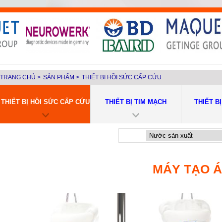
TRANG CHỦ
>
SẢN PHẨM
>
THIẾT BỊ HỒI SỨC CẤP CỨU
THIẾT BỊ HỒI SỨC CẤP CỨU
THIẾT BỊ TIM MẠCH
THIẾT B
MÁY TẠO 