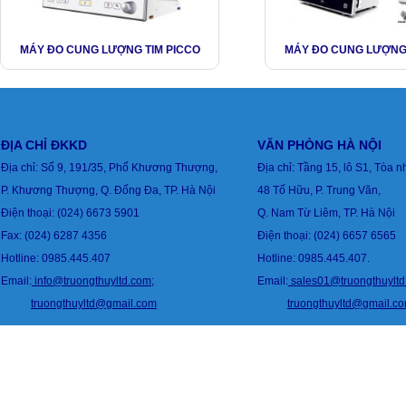
MÁY ĐO CUNG LƯỢNG TIM PICCO
MÁY ĐO CUNG LƯỢNG 
ĐỊA CHỈ ĐKKD
VĂN PHÒNG HÀ NỘI
Địa chỉ: Số 9, 191/35, Phố Khương Thượng,
Địa chỉ: Tầng 15, lô S1, Tòa 
P. Khương Thượng, Q. Đống Đa, TP. Hà Nội
48 Tố Hữu,
P. Trung Văn,
Điện thoại: (024) 6673 5901
Q. Nam Từ Liêm, TP. Hà Nội
Fax: (024) 6287 4356
Điện thoại:
(024) 6657 6565
Hotline:
0985.445.407
Hotline: 0985.445.407.
Email:
info@truongthuyltd.com
;
Email:
sales01@truongthuylt
truongthuyltd@gmail.com
truongthuyltd@gmail.c