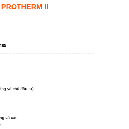
 PROTHERM II
3485
------------------------------------------------------------------
àng và chủ đầu tư)
ờng và cao
n