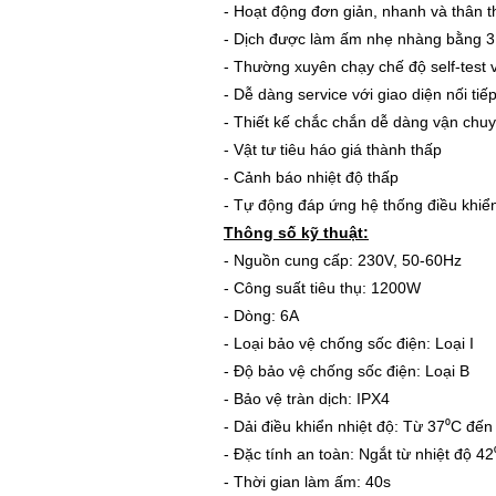
- Hoạt động đơn giản, nhanh và thân t
- Dịch được làm ấm nhẹ nhàng bằng 3 
- Thường xuyên chạy chế độ self-test và
- Dễ dàng service với giao diện nối tiế
- Thiết kế chắc chắn dễ dàng vận chuy
- Vật tư tiêu háo giá thành thấp
- Cảnh báo nhiệt độ thấp
- Tự động đáp ứng hệ thống điều khiển
Thông số kỹ thuật:
-
Nguồn cung cấp: 230V, 50-60Hz
- Công suất tiêu thụ: 1200W
- Dòng: 6A
- Loại bảo vệ chống sốc điện: Loại I
- Độ bảo vệ chống sốc điện: Loại B
- Bảo vệ tràn dịch: IPX4
- Dải điều khiển nhiệt độ: Từ 37⁰C đế
- Đặc tính an toàn: Ngắt từ nhiệt độ 4
- Thời gian làm ấm: 40s