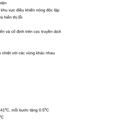
hiện
khu vực điều khiển nóng độc lập
 hiển thị lỗi
p
ển và cố định trên cọc truyền dịch
 nhiệt với các vùng khác nhau
n 41⁰C, mỗi bước tăng 0.5⁰C
2⁰C