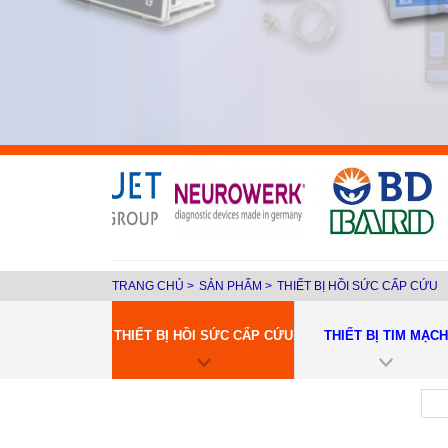
TRANG CHỦ
>
SẢN PHẨM
>
THIẾT BỊ HỒI SỨC CẤP CỨU
THIẾT BỊ HỒI SỨC CẤP CỨU
THIẾT BỊ TIM MẠCH